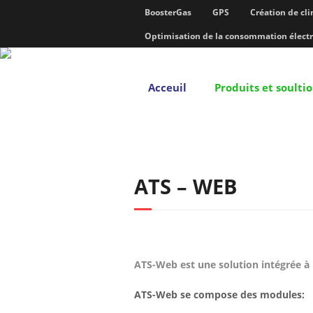
BoosterGas
GPS
Création de cl
Optimisation de la consommation élect
Acceuil
Produits et soulti
ATS – WEB
ATS-Web est une solution intégrée à l
ATS-Web se compose des modules: