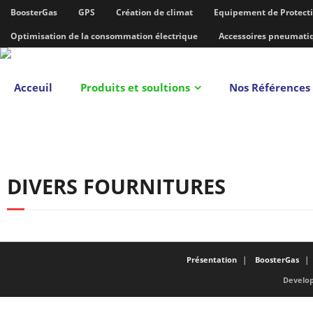
BoosterGas
GPS
Création de climat
Equipement de Protecti
Optimisation de la consommation électrique
Accessoires pneumati
Acceuil
Produits et soultions
Nos Références
DIVERS FOURNITURES
Présentation
BoosterGas
Develop